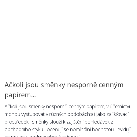
Chemie
Dějepis
Doprava a Logistika
Ekologie
Ekonomie
Fyzika
Informatika
Jazyky
Management
Ačkoli jsou směnky nesporně cenným
Marketing
papírem…
Němčina
Ačkoli jsou směnky nesporně cenným papírem, v účetnictví
Občanská nauka
mohou vystupovat v různých podobách:a) jako zajišťovací
prostředek– směnky slouží k zajištění pohledávek z
Pedagogika
obchodního styku– oceňují se nominální hodnotou– evidují
Právo