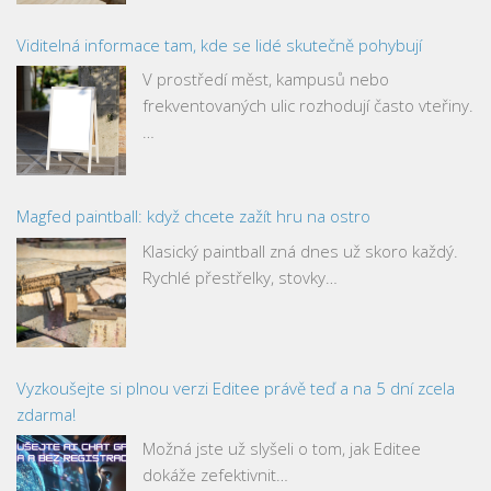
Viditelná informace tam, kde se lidé skutečně pohybují
V prostředí měst, kampusů nebo
frekventovaných ulic rozhodují často vteřiny.
…
Magfed paintball: když chcete zažít hru na ostro
Klasický paintball zná dnes už skoro každý.
Rychlé přestřelky, stovky…
Vyzkoušejte si plnou verzi Editee právě teď a na 5 dní zcela
zdarma!
Možná jste už slyšeli o tom, jak Editee
dokáže zefektivnit…