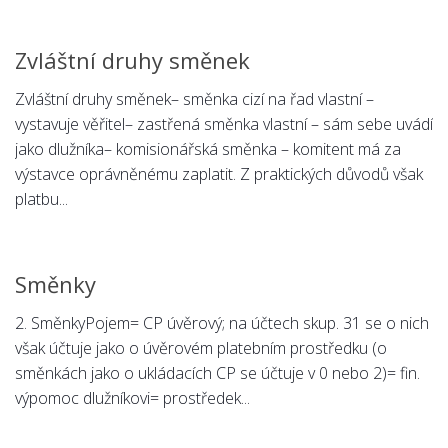
Zvláštní druhy směnek
Zvláštní druhy směnek– směnka cizí na řad vlastní –
vystavuje věřitel– zastřená směnka vlastní – sám sebe uvádí
jako dlužníka– komisionářská směnka – komitent má za
výstavce oprávněnému zaplatit. Z praktických důvodů však
platbu...
Směnky
2. SměnkyPojem= CP úvěrový; na účtech skup. 31 se o nich
však účtuje jako o úvěrovém platebním prostředku (o
směnkách jako o ukládacích CP se účtuje v 0 nebo 2)= fin.
výpomoc dlužníkovi= prostředek...