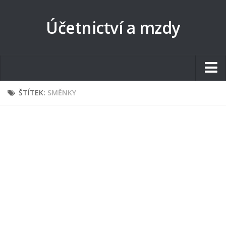
Účetnictví a mzdy
Studentské.cz
ŠTÍTEK:
SMĚNKY
Tematické okruhy
Angličtina
Art
Biologie
Catering a Gastronomie
Český jazyk
Cestovní ruch