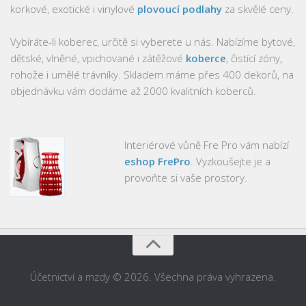
korkové, exotické i vinylové
plovoucí podlahy
za skvělé ceny.
Vybíráte-li koberec, určitě si vyberete u nás. Nabízíme bytové,
dětské, vlněné, vpichované i zátěžové
koberce
, čistící zóny,
rohože i umělé trávníky. Skladem máme přes 400 dekorů, na
objednávku vám dodáme až 2000 kvalitních koberců.
Interiérové vůně Fre Pro vám nabízí
eshop FrePro
. Vyzkoušejte je a
provoňte si vaše prostory.
Účetnictví a mzdy © 2026. Všechna práva vyhrazena.