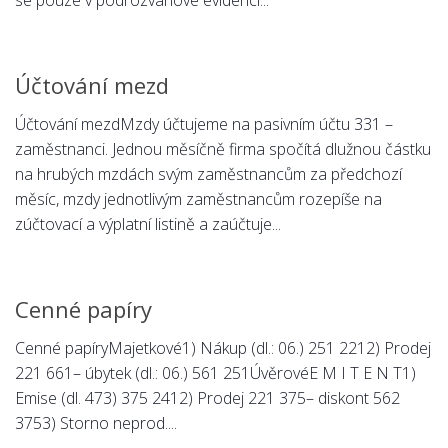
se pouze v podrozvahové evidenci...
Psychologie a Sociologie
Společenské vědy
Účtování mezd
Technika
Účetnictví
Účtování mezdMzdy účtujeme na pasivním účtu 331 –
zaměstnanci. Jednou měsíčně firma spočítá dlužnou částku
Zdravotnictví
na hrubých mzdách svým zaměstnancům za předchozí
Zeměpis
měsíc, mzdy jednotlivým zaměstnancům rozepíše na
Novinky
zúčtovací a výplatní listině a zaúčtuje...
Cenné papíry
Cenné papíryMajetkové1) Nákup (dl.: 06.) 251 2212) Prodej
221 661– úbytek (dl.: 06.) 561 251ÚvěrovéE M I T E N T1)
Emise (dl. 473) 375 2412) Prodej 221 375– diskont 562
3753) Storno neprod....