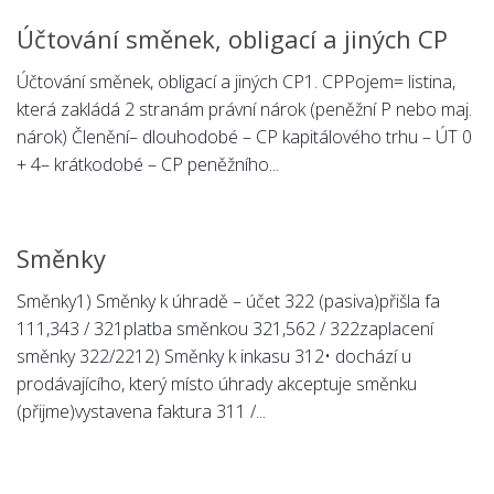
Účtování směnek, obligací a jiných CP
Účtování směnek, obligací a jiných CP1. CPPojem= listina,
která zakládá 2 stranám právní nárok (peněžní P nebo maj.
nárok) Členění– dlouhodobé – CP kapitálového trhu – ÚT 0
+ 4– krátkodobé – CP peněžního...
Směnky
Směnky1) Směnky k úhradě – účet 322 (pasiva)přišla fa
111,343 / 321platba směnkou 321,562 / 322zaplacení
směnky 322/2212) Směnky k inkasu 312• dochází u
prodávajícího, který místo úhrady akceptuje směnku
(přijme)vystavena faktura 311 /...