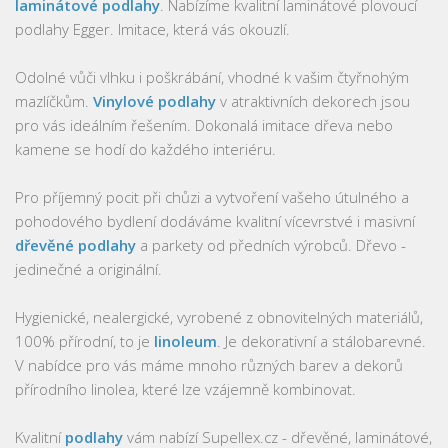
laminátové podlahy
. Nabízíme kvalitní laminátové plovoucí
podlahy Egger. Imitace, která vás okouzlí.
Odolné vůči vlhku i poškrábání, vhodné k vašim čtyřnohým
mazlíčkům.
Vinylové podlahy
v atraktivních dekorech jsou
pro vás ideálním řešením. Dokonalá imitace dřeva nebo
kamene se hodí do každého interiéru.
Pro příjemný pocit při chůzi a vytvoření vašeho útulného a
pohodového bydlení dodáváme kvalitní vícevrstvé i masivní
dřevěné podlahy
a parkety od předních výrobců. Dřevo -
jedinečné a originální.
Hygienické, nealergické, vyrobené z obnovitelných materiálů,
100% přírodní, to je
linoleum
. Je dekorativní a stálobarevné.
V nabídce pro vás máme mnoho různých barev a dekorů
přírodního linolea, které lze vzájemně kombinovat.
Kvalitní
podlahy
vám nabízí Supellex.cz - dřevěné, laminátové,