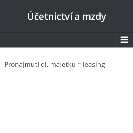
Účetnictví a mzdy
Studentské.cz
Pronajmutí dl. majetku = leasing
Tematické okruhy
Angličtina
Art
Biologie
Catering a Gastronomie
Český jazyk
Cestovní ruch