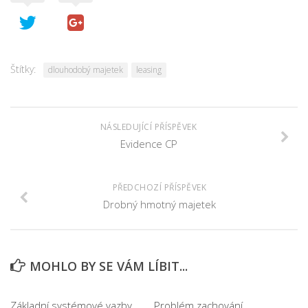
Štítky:
dlouhodobý majetek
leasing
NÁSLEDUJÍCÍ PŘÍSPĚVEK
Evidence CP
PŘEDCHOZÍ PŘÍSPĚVEK
Drobný hmotný majetek
MOHLO BY SE VÁM LÍBIT...
Základní systémové vazby
Problém zachování