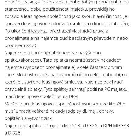
Finanční leasing – je zpravidla dlouhodobým pronajmutím na
Psychologie a Sociologie
stanovenou dobu použitelnosti majetku, provádějí ho
Společenské vědy
zpravidla leasingové společnosti jako svou hlavní činnost. Je
upraven leasingovou smlouvou (smlouva o koupi najaté věci).
Technika
Po ukončení leasingu přecházejí vlastnická práva z
Účetnictví
pronajímatele na nájemce buď bezplatným převodem nebo
prodejem za ZC.
Zdravotnictví
Nájemce platí pronajímateli nejprve navýšenou
Zeměpis
splátku(akontace). Tato splátka nesmí zůstat v nákladech
Novinky
nájemce (výnosech pronajímatele) v celé částce v prvním
roce. Musí být rozdělena rovnoměrně do celého období, na
které je uzavřena leasingová smlouva. Nájemce pak hradí
pravidelně splátky. Tyto splátky zahrnují podíl na PC majetku,
marži leasingové společnosti a DPH.
Marže je pro leasingovou společnost výnosem, ze kterého
musí uhradit veškeré náklady (odpisy dl. maj., opravy,
pojištění) a vytvořit zisk.
Nájemce o splátce účtuje na MD 518 a D 325, a DPH MD 343
a D 325.