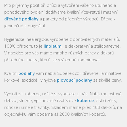
Pro příjemný pocit při chůzi a vytvoření vašeho útulného a
pohodového bydlení dodáváme kvalitní vícevrstvé i masivní
dřevěné podlahy
a parkety od předních výrobců. Dřevo -
jedinečné a originální.
Hygienické, nealergické, vyrobené z obnovitelných materiálů,
100% přírodní, to je
linoleum
. Je dekorativní a stálobarevné.
V nabídce pro vás máme mnoho různých barev a dekorů
přírodního linolea, které lze vzájemně kombinovat.
Kvalitní
podlahy
vám nabízí Supellex.cz - dřevěné, laminátové,
korkové, exotické i vinylové
plovoucí podlahy
za skvělé ceny.
Vybíráte-li koberec, určitě si vyberete u nás. Nabízíme bytové,
dětské, vlněné, vpichované i zátěžové
koberce
, čistící zóny,
rohože i umělé trávníky. Skladem máme přes 400 dekorů, na
objednávku vám dodáme až 2000 kvalitních koberců.