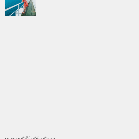
NEJNOVĚJŠÍ PŘÍSPĚVKY