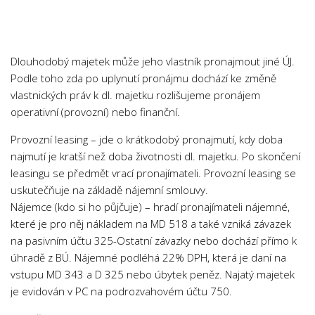
Chemie
Dějepis
Doprava a Logistika
Dlouhodobý majetek může jeho vlastník pronajmout jiné ÚJ.
Ekologie
Podle toho zda po uplynutí pronájmu dochází ke změně
vlastnických práv k dl. majetku rozlišujeme pronájem
Ekonomie
operativní (provozní) nebo finanční.
Fyzika
Provozní leasing – jde o krátkodobý pronajmutí, kdy doba
Informatika
najmutí je kratší než doba životnosti dl. majetku. Po skončení
Jazyky
leasingu se předmět vrací pronajímateli. Provozní leasing se
Management
uskutečňuje na základě nájemní smlouvy.
Nájemce (kdo si ho půjčuje) – hradí pronajímateli nájemné,
Marketing
které je pro něj nákladem na MD 518 a také vzniká závazek
Němčina
na pasivním účtu 325-Ostatní závazky nebo dochází přímo k
úhradě z BÚ. Nájemné podléhá 22% DPH, která je daní na
Občanská nauka
vstupu MD 343 a D 325 nebo úbytek peněz. Najatý majetek
Pedagogika
je evidován v PC na podrozvahovém účtu 750.
Právo