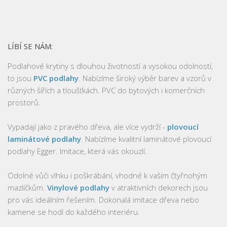
LÍBÍ SE NÁM:
Podlahové krytiny s dlouhou životností a vysokou odolností,
to jsou
PVC podlahy
. Nabízíme široký výběr barev a vzorů v
různých šířích a tloušťkách. PVC do bytových i komerčních
prostorů.
Vypadají jako z pravého dřeva, ale více vydrží -
plovoucí
laminátové podlahy
. Nabízíme kvalitní laminátové plovoucí
podlahy Egger. Imitace, která vás okouzlí.
Odolné vůči vlhku i poškrábání, vhodné k vašim čtyřnohým
mazlíčkům.
Vinylové podlahy
v atraktivních dekorech jsou
pro vás ideálním řešením. Dokonalá imitace dřeva nebo
kamene se hodí do každého interiéru.